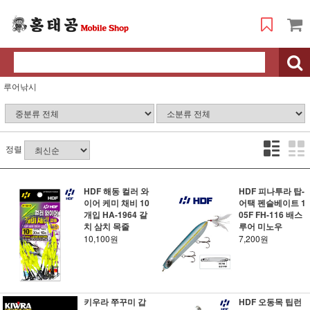
루어낚시
정렬
HDF 해동 컬러 와
HDF 피나투라 탑-
이어 케미 채비 10
어택 펜슬베이트 1
개입 HA-1964 갈
05F FH-116 배스
치 삼치 목줄
루어 미노우
10,100원
7,200원
키우라 쭈꾸미 갑
HDF 오동목 팁런