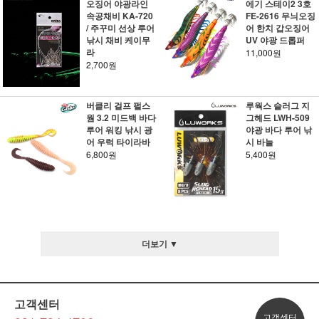
오징어 야광라인
에기 스테이2 3호
속공채비 KA-720
FE-2616 무늬오징
/ 주꾸미 선상 루어
어 한치 갑오징어
낚시 채비 케이무
UV 야광 드롭퍼
라
11,000원
2,700원
버클리 걸프 펄스
루웍스 슬러그 지
웜 3.2 미드백 바다
그헤드 LWH-509
루어 워킹 낚시 광
야광 바다 루어 낚
어 우럭 타이라바
시 바늘
6,800원
5,400원
더보기 ▼
고객센터
고객센터