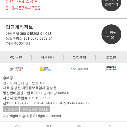
031-794-4706
연결하기
010-4574-4706
입금계좌정보
비회원
기업은행 398-045208-01-018
1:1 문의
농협중앙회 301-0076-0363-51
(예금주: 홍성현)
PC 버전
이용안내
고객센터
로그인
홍태공
경기도 하남시 산곡동로 108
대표
홍성현
개인정보책임자
홍성현
통신판매업신고번호
2011-경기하남-0053호
사업자 등록번호
126-19-86525
전화
031-794-4706, 010-4574-4706
팩스
05040544706
이용약관
개인정보취급방침
Copyright © 홍태공 All rights reserved.