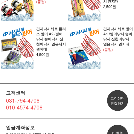
시 견지대
(품절)
2,500원
견지낚시세트 플러
견지낚시세트 빙어
스 빙어 A2 /빙어
A1 /빙어낚시 송어
낚시 송어낚시 산
낚시 산천어낚시
천어낚시 얼음낚시
얼음낚시 견지대
견지대
(품절)
4,500원
고객센터
고객센터
031-794-4706
연결하기
010-4574-4706
입금계좌정보
비회원