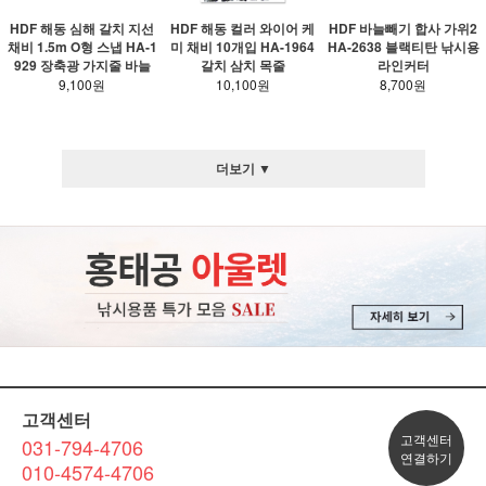
HDF 해동 심해 갈치 지선
HDF 해동 컬러 와이어 케
HDF 바늘빼기 합사 가위2
채비 1.5m O형 스냅 HA-1
미 채비 10개입 HA-1964
HA-2638 블랙티탄 낚시용
929 장축광 가지줄 바늘
갈치 삼치 목줄
라인커터
9,100원
10,100원
8,700원
더보기 ▼
고객센터
고객센터
031-794-4706
연결하기
010-4574-4706