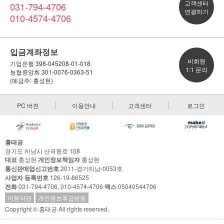
고객센터
031-794-4706
연결하기
010-4574-4706
입금계좌정보
비회원
기업은행 398-045208-01-018
1:1 문의
농협중앙회 301-0076-0363-51
(예금주: 홍성현)
PC 버전
이용안내
고객센터
로그인
홍태공
경기도 하남시 산곡동로 108
대표
홍성현
개인정보책임자
홍성현
통신판매업신고번호
2011-경기하남-0053호
사업자 등록번호
126-19-86525
전화
031-794-4706, 010-4574-4706
팩스
05040544706
이용약관
개인정보취급방침
Copyright © 홍태공 All rights reserved.