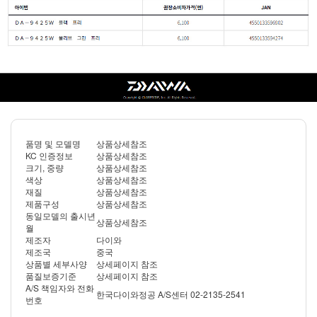
품명 및 모델명
상품상세참조
KC 인증정보
상품상세참조
크기, 중량
상품상세참조
색상
상품상세참조
재질
상품상세참조
제품구성
상품상세참조
동일모델의 출시년
상품상세참조
월
제조자
다이와
제조국
중국
상품별 세부사양
상세페이지 참조
품질보증기준
상세페이지 참조
A/S 책임자와 전화
한국다이와정공 A/S센터 02-2135-2541
번호