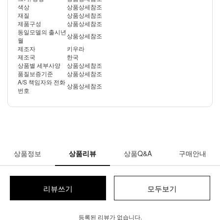
색상
상품상세참조
재질
상품상세참조
제품구성
상품상세참조
동일모델의 출시년
상품상세참조
월
제조자
키우라
제조국
한국
상품별 세부사양
상품상세참조
품질보증기준
상품상세참조
A/S 책임자와 전화
상품상세참조
번호
상품정보
상품리뷰
상품Q&A
구매안내
리뷰쓰기
모두보기
등록된 리뷰가 없습니다.