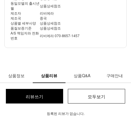
동일모델의 출시년
상품상세참조
월
제조자
리비에라
제조국
중국
상품별 세부사양
상품상세참조
품질보증기준
상품상세참조
A/S 책임자와 전화
리비에라 070-8657-1457
번호
상품정보
상품리뷰
상품Q&A
구매안내
리뷰쓰기
모두보기
등록된 리뷰가 없습니다.